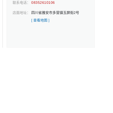
联系电话：
08352610106
店面地址：
四川省雅安市多营镇玉屏街2号
[ 查看地图 ]