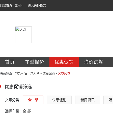
网易首页
应用
进入关怀模式
雅安市和佳汽车销
首页
车型报价
优惠促销
询价试驾
当前位置：
雅安和佳一汽大众
>
优惠促销
>
文章列表
优惠促销筛选
文章分类：
全   部
优惠促销
新闻资讯
活 
选择车型：
全 部