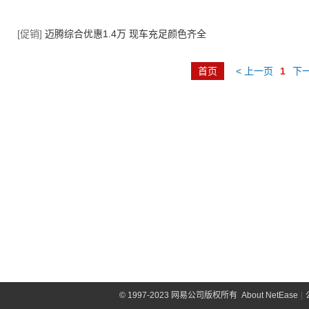
[促销]
迈腾综合优惠1.4万 现车充足颜色齐全
首页
< 上一页
1
下一
©
1997-2023 网易公司版权所有
About NetEase
|